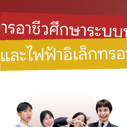
ครูและบุคลากร
ประกาศ
โลจิสติกส์
T-TECH WORKSPACE
เทคนิคการผลิต
รายงานผลการดำเนินงาน
จัดการอาชีวศึกษาร
ข้อมูลนักเรียนนักศึกษา
ผลงาน/รางวัล
เทคโนโลยีธุรกิจดิจิทัล
ระบบข้อมูลนักเรียนนักศึกษา
ไฟฟ้า
ระเบียบและคู่มือ
แผนผังวิทยาลัย
ระบบเช็คชื่อรายวิชา
การบัญชี
ภาพกิจกรรม
ฟ้าอิเล็กทรอนิกส์
การจัดการโลจิสติกส์และซัพพลายเชน
ปีการศึกษา 2568
ดาวน์โหลดเอกสาร
เทคโนโลยีธุรกิจดิจิทัล
ปีการศึกษา 2569