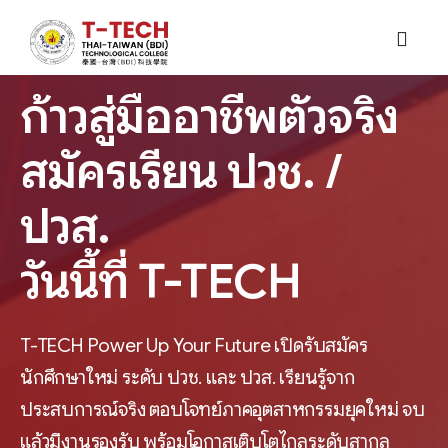
ก้าวสู่มืออาชีพตัวจริง
หน้าหลัก
สมัครเรียน ปวช. /
เกี่ยวกับเรา
ปวส.
หน่วยงานภายใน
ประวัติความเป็นมา
วันนี้ที่ T-TECH
หลักสูตรที่เปิดสอน
วิสัยทัศน์ พันธกิจ อัตลักษณ์
ฝ่ายบริหารทรัพยากร
ข่าวสาร
ตราสัญลักษณ์และความหมาย
ฝ่ายยุทธศาสตร์และแผนงาน
ระดับ ปวช.
T-TECH Power Up Your Future เปิดรับสมัคร
นักศึกษาใหม่ ระดับ ปวช. และ ปวส. เรียนรู้จาก
สารสนเทศ
ข้อมูลสถานศึกษา
ฝ่ายกิจการนักเรียน นักศึกษา
ข่าวประชาสัมพันธ์
ยานยนต์ไฟฟ้า
ระดับ ปวส.
ประสบการณ์จริง ตอบโจทย์ภาคอุตสาหกรรมยุคใหม่ จบ
ติดต่อ
ผู้บริหารสถานศึกษา
ฝ่ายวิชาการ
ข่าวกิจกรรม
ระบบภายในสถานศึกษา
ช่างกลโรงงาน
แล้วมีงานรองรับ พร้อมโอกาสเติบโตไกลระดับสากล
เทคนิคยานยนต์ไฟฟ้า